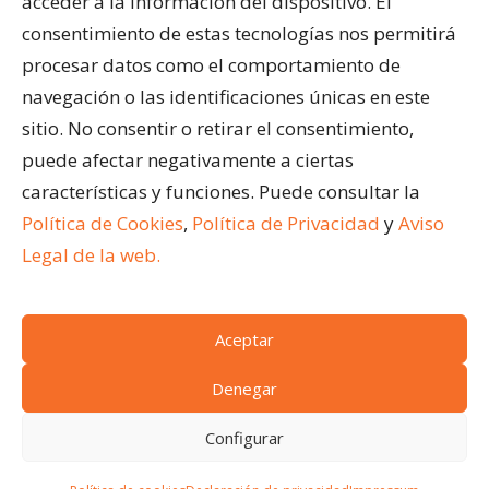
acceder a la información del dispositivo. El
Acristalar Contract – Soluciones Profesionales
consentimiento de estas tecnologías nos permitirá
Horeca
procesar datos como el comportamiento de
navegación o las identificaciones únicas en este
ÚLTIMAS ENTRADAS
sitio. No consentir o retirar el consentimiento,
¿Qué son los cerramientos abatibles para
puede afectar negativamente a ciertas
terrazas?
características y funciones. Puede consultar la
Ventajas de acristalar la terraza de un restaurante
Política de Cookies
,
Política de Privacidad
y
Aviso
Cómo limpiar una pérgola bioclimática
Legal de la web.
Aceptar
(c)
Acristalar 2024.
Todos los derechos reservados
Condiciones generales de venta
|
Aviso legal
|
Denegar
Política de cookies
|
Acceso a cookies
|
Política de
Configurar
privacidad
SOLICITA PRESUPUESTO