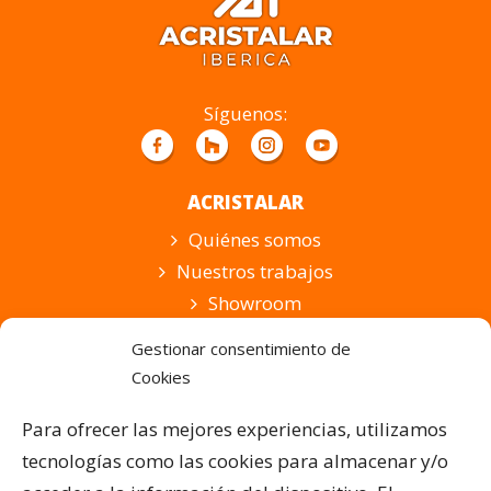
este
campo
vacío.
Síguenos:
ACRISTALAR
Quiénes somos
Nuestros trabajos
Showroom
Suscripción
Gestionar consentimiento de
Cookies
PRODUCTOS Y SERVICIOS
Pérgolas Bioclimáticas
Para ofrecer las mejores experiencias, utilizamos
Cortinas de Cristal
tecnologías como las cookies para almacenar y/o
Cubiertas para Pisicinas