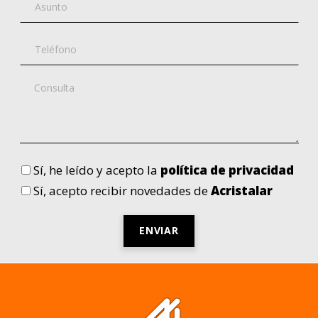
Sí
, he leído y acepto la
política de privacidad
Sí
, acepto recibir novedades de
Acristalar
Por
favor,
deja