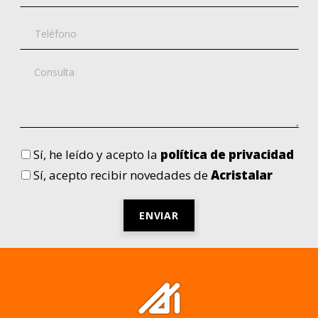
Sí
, he leído y acepto la
política de privacidad
Sí
, acepto recibir novedades de
Acristalar
Por
favor,
deja
este