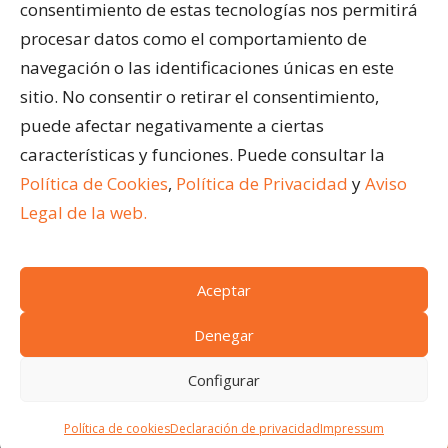
Acristalar Contract – Soluciones Profesionales
consentimiento de estas tecnologías nos permitirá
Horeca
procesar datos como el comportamiento de
navegación o las identificaciones únicas en este
ÚLTIMAS ENTRADAS
sitio. No consentir o retirar el consentimiento,
¿Qué son los cerramientos abatibles para
puede afectar negativamente a ciertas
terrazas?
características y funciones. Puede consultar la
Ventajas de acristalar la terraza de un restaurante
Política de Cookies
,
Política de Privacidad
y
Aviso
Cómo limpiar una pérgola bioclimática
Legal de la web.
Aceptar
(c)
Acristalar 2024.
Todos los derechos reservados
Condiciones generales de venta
|
Aviso legal
|
Denegar
Política de cookies
|
Acceso a cookies
|
Política de
Configurar
privacidad
SOLICITA PRESUPUESTO
Firmas Colaboradoras:
Estarima
Política de cookies
Declaración de privacidad
Impressum
¡Nosotros le asesoramos!