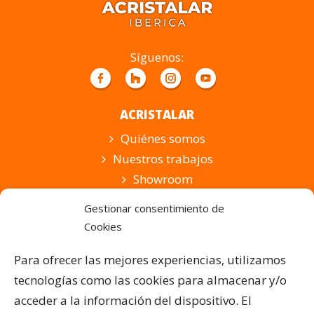
campo
vacío.
Síguenos:
ACRISTALAR
Quiénes somos
Nuestros trabajos
Showroom
Suscripción
Gestionar consentimiento de
Cookies
PRODUCTOS Y SERVICIOS
Pérgolas Bioclimáticas
Para ofrecer las mejores experiencias, utilizamos
Cortinas de Cristal
tecnologías como las cookies para almacenar y/o
Cubiertas para Pisicinas
acceder a la información del dispositivo. El