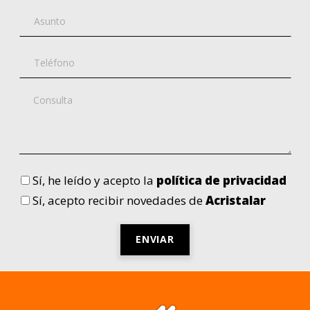
Sí
, he leído y acepto la
política de privacidad
Sí
, acepto recibir novedades de
Acristalar
Por
favor,
deja