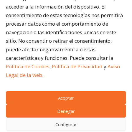
Cubiertas para Pisicinas
acceder a la información del dispositivo. El
Acristalar Contract – Soluciones Profesionales
consentimiento de estas tecnologías nos permitirá
Horeca
procesar datos como el comportamiento de
navegación o las identificaciones únicas en este
ÚLTIMAS ENTRADAS
sitio. No consentir o retirar el consentimiento,
¿Qué son los cerramientos abatibles para
puede afectar negativamente a ciertas
terrazas?
características y funciones. Puede consultar la
Ventajas de acristalar la terraza de un restaurante
Política de Cookies
,
Política de Privacidad
y
Aviso
Cómo limpiar una pérgola bioclimática
Legal de la web.
Aceptar
(c)
Acristalar 2024.
Todos los derechos reservados
Condiciones generales de venta
|
Aviso legal
|
Denegar
Política de cookies
|
Acceso a cookies
|
Política de
Configurar
privacidad