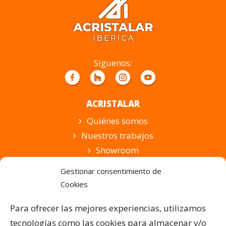
este
campo
vacío.
Síguenos:
ACRISTALAR
Quiénes somos
Nuestros trabajos
Showroom
Suscripción
Gestionar consentimiento de
Cookies
PRODUCTOS Y SERVICIOS
Pérgolas Bioclimáticas
Para ofrecer las mejores experiencias, utilizamos
Cortinas de Cristal
tecnologías como las cookies para almacenar y/o