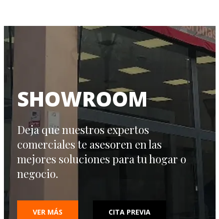
deja
este
campo
vacío.
SHOWROOM
Deja que nuestros expertos
comerciales te asesoren en las
mejores soluciones para tu hogar o
negocio.
VER MÁS
CITA PREVIA