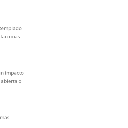
l templado
ilan unas
gún impacto
 abierta o
s más