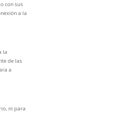
io con sus
onexión a la
a la
nte de las
ara a
io, ni para