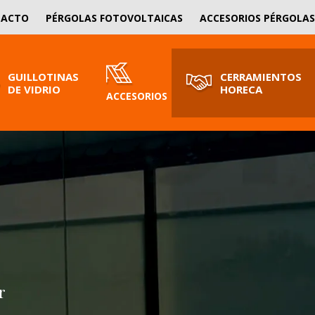
SOLICITA PRESUPUESTO
TACTO
PÉRGOLAS FOTOVOLTAICAS
ACCESORIOS PÉRGOLAS
¡Nosotros le asesoramos!
GUILLOTINAS
CERRAMIENTOS
DE VIDRIO
HORECA
ACCESORIOS
r