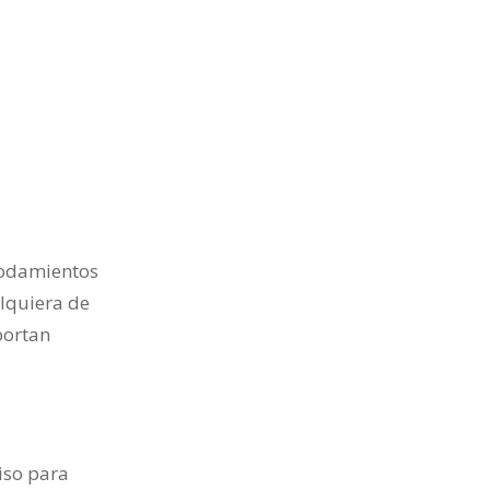
 rodamientos
alquiera de
portan
piso para