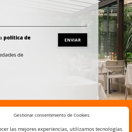
la
política de
Por
vedades de
favor,
deja
este
campo
vacío.
Gestionar consentimiento de Cookies
S
ÚLTIMAS ENTRADAS
ecer las mejores experiencias, utilizamos tecnologías