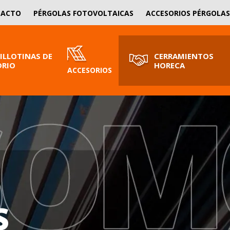
SOLICITA PRESUPUESTO
TACTO
PÉRGOLAS FOTOVOLTAICAS
ACCESORIOS PÉRGOLAS
¡Nosotros le asesoramos!
ILLOTINAS DE
CERRAMIENTOS
DRIO
HORECA
ACCESORIOS
S