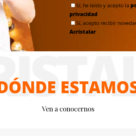
Sí
, he leído y acepto la
po
privacidad
Sí
, acepto recibir noved
Acristalar
DÓNDE ESTAMO
Ven a conocernos