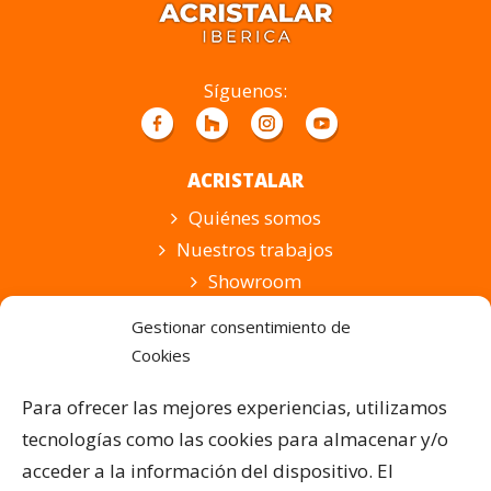
campo
vacío.
Síguenos:
ACRISTALAR
Quiénes somos
Nuestros trabajos
Showroom
Suscripción
Gestionar consentimiento de
Cookies
PRODUCTOS Y SERVICIOS
Pérgolas Bioclimáticas
Para ofrecer las mejores experiencias, utilizamos
Cortinas de Cristal
tecnologías como las cookies para almacenar y/o
Cubiertas para Pisicinas
acceder a la información del dispositivo. El