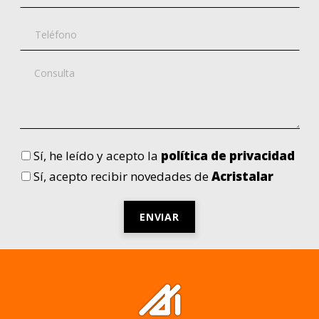
Sí
, he leído y acepto la
política de privacidad
Sí
, acepto recibir novedades de
Acristalar
Por
favor,
deja
este