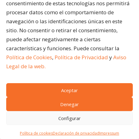
Acristalar Contract – Soluciones Profesionales
consentimiento de estas tecnologías nos permitirá
Horeca
procesar datos como el comportamiento de
navegación o las identificaciones únicas en este
ÚLTIMAS ENTRADAS
sitio. No consentir o retirar el consentimiento,
¿Qué son los cerramientos abatibles para
puede afectar negativamente a ciertas
terrazas?
características y funciones. Puede consultar la
Ventajas de acristalar la terraza de un restaurante
Política de Cookies
,
Política de Privacidad
y
Aviso
Cómo limpiar una pérgola bioclimática
Legal de la web.
Aceptar
(c)
Acristalar 2024.
Todos los derechos reservados
Condiciones generales de venta
|
Aviso legal
|
Denegar
Política de cookies
|
Acceso a cookies
|
Política de
Configurar
privacidad
SOLICITA PRESUPUESTO
Firmas Colaboradoras:
Estarima
Política de cookies
Declaración de privacidad
Impressum
¡Nosotros le asesoramos!