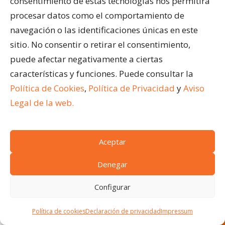
consentimiento de estas tecnologías nos permitirá
automática o desde una app móvil
. Además,
procesar datos como el comportamiento de
para mejorar su confort, les recomendamos a los
navegación o las identificaciones únicas en este
dueños instalar un
calefactor y unas luces
que les
sitio. No consentir o retirar el consentimiento,
permita disfrutar del cerramiento de noche.
puede afectar negativamente a ciertas
características y funciones. Puede consultar la
Política de Cookies
,
Política de Privacidad
y
Aviso
Por la naturaleza del espacio, que es un ático, hay
Legal de la web.
viento y el frío es intenso en los meses de invierno. A
los dueños les preocupaba este aspecto, por los que
les comentamos que su
cerramiento debía
Aceptar
incorporar unas cortinas de cristal
.
Denegar
Configurar
Las cortinas de cristal son correderas y
permiten la
SOLICITA PRESUPUESTO
Política de cookies
Declaración de privacidad
Impressum
¡Nosotros le asesoramos!
apertura del cerramiento casi en su totalidad
.