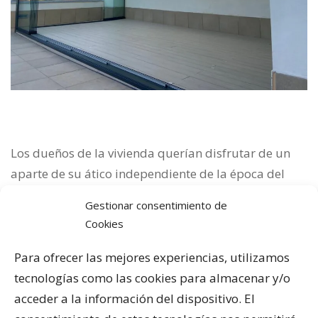
Los dueños de la vivienda querían disfrutar de un
aparte de su ático independiente de la época del
año en la que nos encontrásemos. Por eso, les
Gestionar consentimiento de
recomendamos una
pérgola bioclimática
.
Cookies
Para ofrecer las mejores experiencias, utilizamos
tecnologías como las cookies para almacenar y/o
Las pérgolas bioclimáticas tienen unas
lamas
acceder a la información del dispositivo. El
orientables que pueden regularse de forma