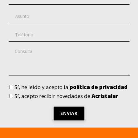
Sí
, he leído y acepto la
política de privacidad
Sí
, acepto recibir novedades de
Acristalar
Por
favor,