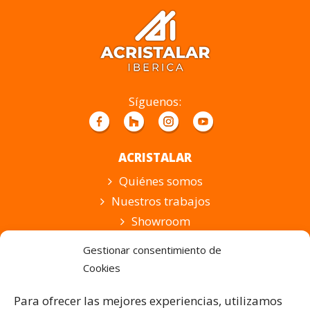
deja
este
campo
vacío.
Síguenos:
ACRISTALAR
Quiénes somos
Nuestros trabajos
Showroom
Suscripción
Gestionar consentimiento de
Cookies
PRODUCTOS Y SERVICIOS
Pérgolas Bioclimáticas
Para ofrecer las mejores experiencias, utilizamos