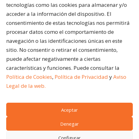
Cortinas de Cristal
tecnologías como las cookies para almacenar y/o
Cubiertas para Pisicinas
acceder a la información del dispositivo. El
Acristalar Contract – Soluciones Profesionales
consentimiento de estas tecnologías nos permitirá
Horeca
procesar datos como el comportamiento de
navegación o las identificaciones únicas en este
ÚLTIMAS ENTRADAS
sitio. No consentir o retirar el consentimiento,
¿Qué son los cerramientos abatibles para
puede afectar negativamente a ciertas
terrazas?
características y funciones. Puede consultar la
Ventajas de acristalar la terraza de un restaurante
Política de Cookies
,
Política de Privacidad
y
Aviso
Cómo limpiar una pérgola bioclimática
Legal de la web.
Aceptar
(c)
Acristalar 2024.
Todos los derechos reservados
Condiciones generales de venta
|
Aviso legal
|
Denegar
Política de cookies
|
Acceso a cookies
|
Política de
Configurar
privacidad