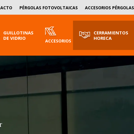
SOLICITA PRESUPUESTO
TACTO
PÉRGOLAS FOTOVOLTAICAS
ACCESORIOS PÉRGOLAS
¡Nosotros le asesoramos!
GUILLOTINAS
CERRAMIENTOS
DE VIDRIO
HORECA
ACCESORIOS
r