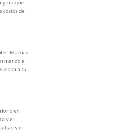
segura que
s costos de
ntes. Muchas
 un mando a
siciona a tu
rior bien
d y el
altad y el