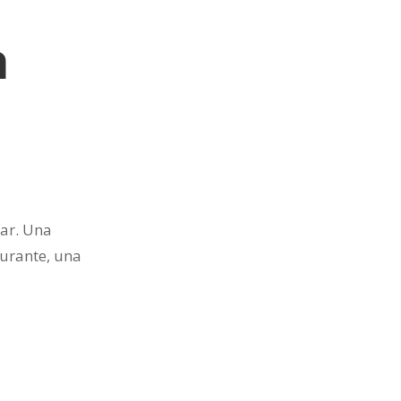
a
car. Una
aurante, una