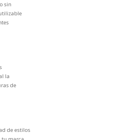
o sin
tilizable
ntes
s
l la
uras de
d de estilos
 tu marca.