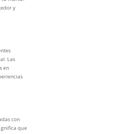
gedor y
entes
al. Las
s en
periencias
cadas con
ignifica que