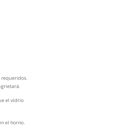
o requeridos.
grietará.
e el vidrio
en el horno.