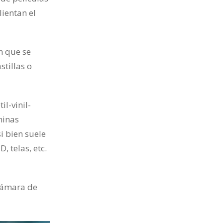
ientan el
n que se
stillas o
il-vinil-
minas
i bien suele
, telas, etc.
 cámara de