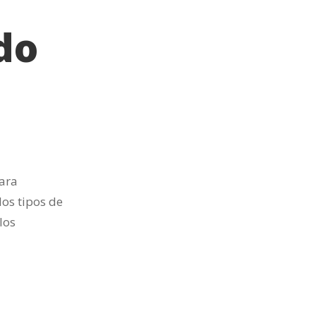
do
para
dos tipos de
los