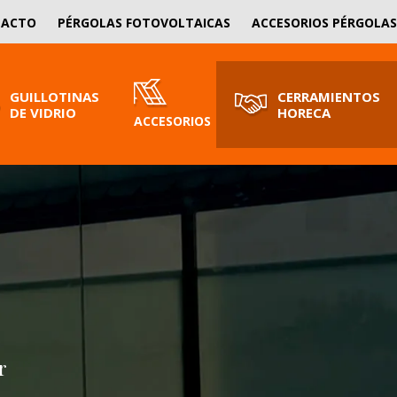
SOLICITA PRESUPUESTO
TACTO
PÉRGOLAS FOTOVOLTAICAS
ACCESORIOS PÉRGOLAS
¡Nosotros le asesoramos!
GUILLOTINAS
CERRAMIENTOS
DE VIDRIO
HORECA
ACCESORIOS
r