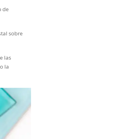
o de
stal sobre
e las
o la