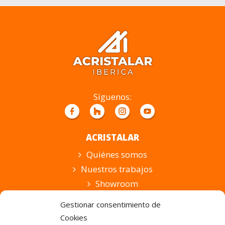
Por
favor,
deja
este
campo
vacío.
Síguenos:
ACRISTALAR
Quiénes somos
Nuestros trabajos
Showroom
Suscripción
Gestionar consentimiento de
Cookies
PRODUCTOS Y SERVICIOS