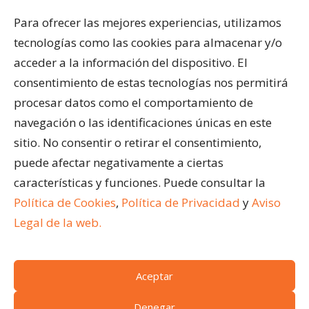
Pérgolas Bioclimáticas
Para ofrecer las mejores experiencias, utilizamos
Cortinas de Cristal
tecnologías como las cookies para almacenar y/o
Cubiertas para Pisicinas
acceder a la información del dispositivo. El
Acristalar Contract – Soluciones Profesionales
consentimiento de estas tecnologías nos permitirá
Horeca
procesar datos como el comportamiento de
navegación o las identificaciones únicas en este
ÚLTIMAS ENTRADAS
sitio. No consentir o retirar el consentimiento,
¿Qué son los cerramientos abatibles para
puede afectar negativamente a ciertas
terrazas?
características y funciones. Puede consultar la
Ventajas de acristalar la terraza de un restaurante
Política de Cookies
,
Política de Privacidad
y
Aviso
Cómo limpiar una pérgola bioclimática
Legal de la web.
Aceptar
(c)
Acristalar 2024.
Todos los derechos reservados
Condiciones generales de venta
|
Aviso legal
|
Denegar