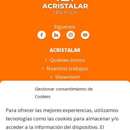
campo
vacío.
Síguenos:
ACRISTALAR
Quiénes somos
Nuestros trabajos
Showroom
Suscripción
Gestionar consentimiento de
Cookies
PRODUCTOS Y SERVICIOS
Pérgolas Bioclimáticas
Para ofrecer las mejores experiencias, utilizamos
Cortinas de Cristal
tecnologías como las cookies para almacenar y/o
Cubiertas para Pisicinas
acceder a la información del dispositivo. El