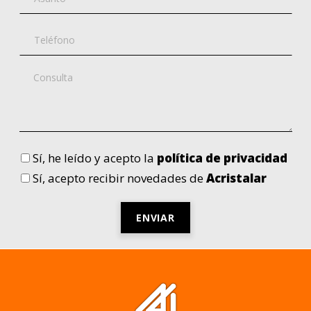
Sí
, he leído y acepto la
política de privacidad
Sí
, acepto recibir novedades de
Acristalar
Por
favor,
deja
este