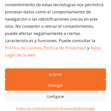
Acristalar Contract – Soluciones Profesionales
consentimiento de estas tecnologías nos permitirá
Horeca
procesar datos como el comportamiento de
navegación o las identificaciones únicas en este
ÚLTIMAS ENTRADAS
sitio. No consentir o retirar el consentimiento,
¿Qué son los cerramientos abatibles para
puede afectar negativamente a ciertas
terrazas?
características y funciones. Puede consultar la
Ventajas de acristalar la terraza de un restaurante
Política de Cookies
,
Política de Privacidad
y
Aviso
Cómo limpiar una pérgola bioclimática
Legal de la web.
Aceptar
(c)
Acristalar 2024.
Todos los derechos reservados
Condiciones generales de venta
|
Aviso legal
|
Denegar
Política de cookies
|
Acceso a cookies
|
Política de
Configurar
privacidad
SOLICITA PRESUPUESTO
Política de cookies
Declaración de privacidad
Impressum
Firmas Colaboradoras:
Estarima
¡Nosotros le asesoramos!