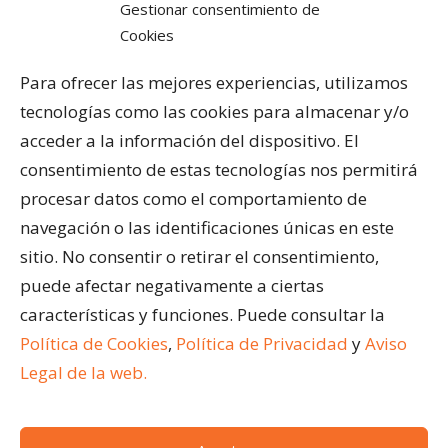
Gestionar consentimiento de
Cookies
PRODUCTOS Y SERVICIOS
Pérgolas Bioclimáticas
Para ofrecer las mejores experiencias, utilizamos
Cortinas de Cristal
tecnologías como las cookies para almacenar y/o
Cubiertas para Pisicinas
acceder a la información del dispositivo. El
Acristalar Contract – Soluciones Profesionales
consentimiento de estas tecnologías nos permitirá
Horeca
procesar datos como el comportamiento de
navegación o las identificaciones únicas en este
ÚLTIMAS ENTRADAS
sitio. No consentir o retirar el consentimiento,
¿Qué son los cerramientos abatibles para
puede afectar negativamente a ciertas
terrazas?
características y funciones. Puede consultar la
Ventajas de acristalar la terraza de un restaurante
Política de Cookies
,
Política de Privacidad
y
Aviso
Cómo limpiar una pérgola bioclimática
Legal de la web.