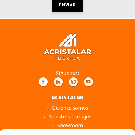
Por
favor,
deja
este
campo
vacío.
Síguenos:
ACRISTALAR
Quiénes somos
Nuestros trabajos
Showroom
Suscripción