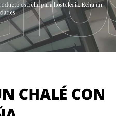
roducto estrella para hostelería. Echa un
idades
UN CHALÉ CON
ÑA