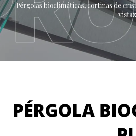
Pérgolas bioclimáticas, cortinas de cris
vista
PÉRGOLA BIO
P