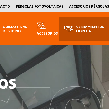
SOLICITA PRESUPUESTO
TACTO
PÉRGOLAS FOTOVOLTAICAS
ACCESORIOS PÉRGOLAS
¡Nosotros le asesoramos!
GUILLOTINAS
CERRAMIENTOS
DE VIDRIO
HORECA
ACCESORIOS
OS