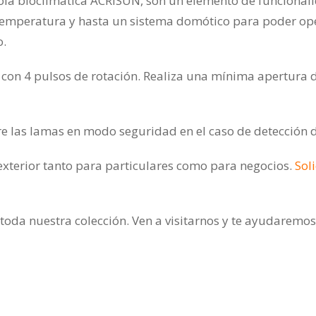
ola bioclimática ACRISUN, son un elemento de funcionali
ol, temperatura y hasta un sistema domótico para poder o
o.
on 4 pulsos de rotación. Realiza una mínima apertura de
 las lamas en modo seguridad en el caso de detección de
exterior tanto para particulares como para negocios.
Sol
da nuestra colección. Ven a visitarnos y te ayudaremos