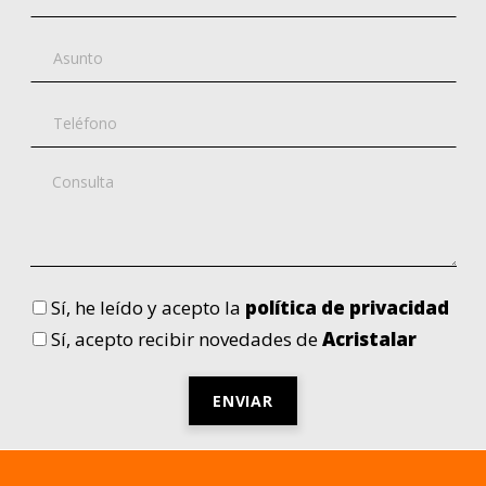
Sí
, he leído y acepto la
política de privacidad
Sí
, acepto recibir novedades de
Acristalar
Por
favor,