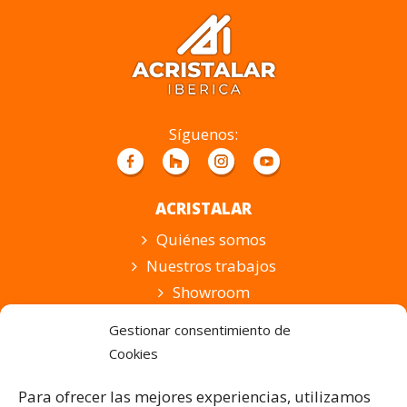
deja
este
campo
vacío.
Síguenos:
ACRISTALAR
Quiénes somos
Nuestros trabajos
Showroom
Suscripción
Gestionar consentimiento de
Cookies
PRODUCTOS Y SERVICIOS
Pérgolas Bioclimáticas
Para ofrecer las mejores experiencias, utilizamos