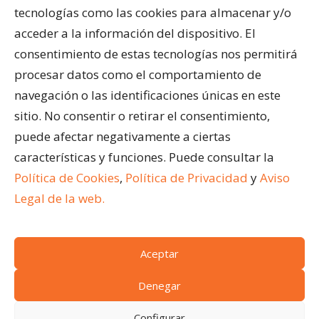
Cortinas de Cristal
tecnologías como las cookies para almacenar y/o
Cubiertas para Pisicinas
acceder a la información del dispositivo. El
Acristalar Contract – Soluciones Profesionales
consentimiento de estas tecnologías nos permitirá
Horeca
procesar datos como el comportamiento de
navegación o las identificaciones únicas en este
ÚLTIMAS ENTRADAS
sitio. No consentir o retirar el consentimiento,
¿Qué son los cerramientos abatibles para
puede afectar negativamente a ciertas
terrazas?
características y funciones. Puede consultar la
Ventajas de acristalar la terraza de un restaurante
Política de Cookies
,
Política de Privacidad
y
Aviso
Cómo limpiar una pérgola bioclimática
Legal de la web.
Aceptar
(c)
Acristalar 2024.
Todos los derechos reservados
Condiciones generales de venta
|
Aviso legal
|
Denegar
Política de cookies
|
Acceso a cookies
|
Política de
Configurar