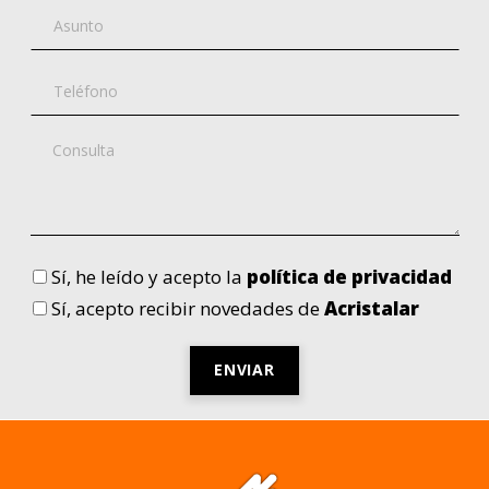
Sí
, he leído y acepto la
política de privacidad
Sí
, acepto recibir novedades de
Acristalar
Por
favor,
deja