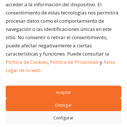
Cubiertas para Pisicinas
acceder a la información del dispositivo. El
Acristalar Contract – Soluciones Profesionales
consentimiento de estas tecnologías nos permitirá
Horeca
procesar datos como el comportamiento de
navegación o las identificaciones únicas en este
ÚLTIMAS ENTRADAS
sitio. No consentir o retirar el consentimiento,
¿Qué son los cerramientos abatibles para
puede afectar negativamente a ciertas
terrazas?
características y funciones. Puede consultar la
Ventajas de acristalar la terraza de un restaurante
Política de Cookies
,
Política de Privacidad
y
Aviso
Cómo limpiar una pérgola bioclimática
Legal de la web.
Aceptar
(c)
Acristalar 2024.
Todos los derechos reservados
Condiciones generales de venta
|
Aviso legal
|
Denegar
Política de cookies
|
Acceso a cookies
|
Política de
Configurar
privacidad