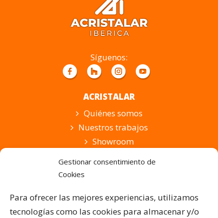
este
campo
vacío.
Síguenos:
ACRISTALAR
Quiénes somos
Nuestros trabajos
Showroom
Suscripción
Gestionar consentimiento de
Cookies
PRODUCTOS Y SERVICIOS
Pérgolas Bioclimáticas
Para ofrecer las mejores experiencias, utilizamos
Cortinas de Cristal
tecnologías como las cookies para almacenar y/o