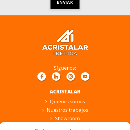
Por
favor,
deja
este
campo
vacío.
Síguenos:
ACRISTALAR
Quiénes somos
Nuestros trabajos
Showroom
Suscripción