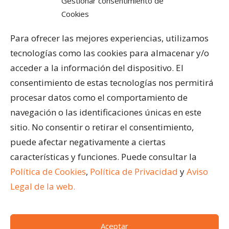
Gestionar consentimiento de
Cookies
PRODUCTOS Y SERVICIOS
Pérgolas Bioclimáticas
Para ofrecer las mejores experiencias, utilizamos
Cortinas de Cristal
tecnologías como las cookies para almacenar y/o
Cubiertas para Pisicinas
acceder a la información del dispositivo. El
Acristalar Contract – Soluciones Profesionales
consentimiento de estas tecnologías nos permitirá
Horeca
procesar datos como el comportamiento de
navegación o las identificaciones únicas en este
ÚLTIMAS ENTRADAS
sitio. No consentir o retirar el consentimiento,
¿Qué son los cerramientos abatibles para
puede afectar negativamente a ciertas
terrazas?
características y funciones. Puede consultar la
Ventajas de acristalar la terraza de un restaurante
Política de Cookies
,
Política de Privacidad
y
Aviso
Cómo limpiar una pérgola bioclimática
Legal de la web.
Aceptar
(c)
Acristalar 2024.
Todos los derechos reservados