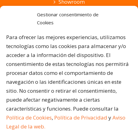
Showroom
Suscripción
Gestionar consentimiento de
Cookies
PRODUCTOS Y SERVICIOS
Pérgolas Bioclimáticas
Para ofrecer las mejores experiencias, utilizamos
Cortinas de Cristal
tecnologías como las cookies para almacenar y/o
Cubiertas para Pisicinas
acceder a la información del dispositivo. El
Acristalar Contract – Soluciones Profesionales
consentimiento de estas tecnologías nos permitirá
Horeca
procesar datos como el comportamiento de
navegación o las identificaciones únicas en este
ÚLTIMAS ENTRADAS
sitio. No consentir o retirar el consentimiento,
¿Qué son los cerramientos abatibles para
puede afectar negativamente a ciertas
terrazas?
características y funciones. Puede consultar la
Ventajas de acristalar la terraza de un restaurante
Política de Cookies
,
Política de Privacidad
y
Aviso
Cómo limpiar una pérgola bioclimática
Legal de la web.