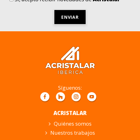
Por
favor,
deja
este
campo
vacío.
Síguenos:
ACRISTALAR
Quiénes somos
Nuestros trabajos